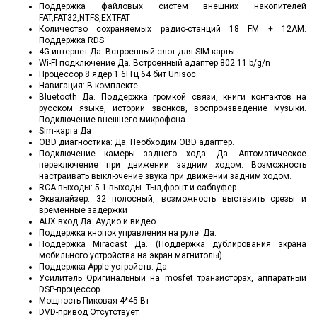
Поддержка файловых систем внешних накопителей
FAT,FAT32,NTFS,EXTFAT
Количество сохраняемых радио-станций 18 FM + 12AM.
Поддержка RDS.
4G интернет Да. Встроенный слот для SIM-карты.
Wi-FI подключение Да. Встроенный адаптер 802.11 b/g/n
Процессор 8 ядер 1.6ГГц 64 бит Unisoc
Навигация: В комплекте
Bluetooth Да. Поддержка громкой связи, книги контактов на
русском языке, истории звонков, воспроизведение музыки.
Подключение внешнего микрофона.
Sim-карта Да
OBD диагностика: Да. Необходим OBD адаптер.
Подключение камеры заднего хода: Да. Автоматическое
переключение при движении задним ходом. Возможность
настраивать выключение звука при движении задним ходом.
RCA выходы: 5.1 выходы. Тыл,фронт и сабвуфер.
Эквалайзер: 32 полосный, возможность выставить срезы и
временные задержки
AUX вход Да. Аудио и видео.
Поддержка кнопок управления на руле. Да.
Поддержка Miracast Да. (Поддержка дублирования экрана
мобильного устройства на экран магнитолы)
Поддержка Apple устройств. Да.
Усилитель Оригинальный на mosfet транзисторах, аппаратный
DSP-процессор
Мощность Пиковая 4*45 Вт
DVD-привод Отсутствует