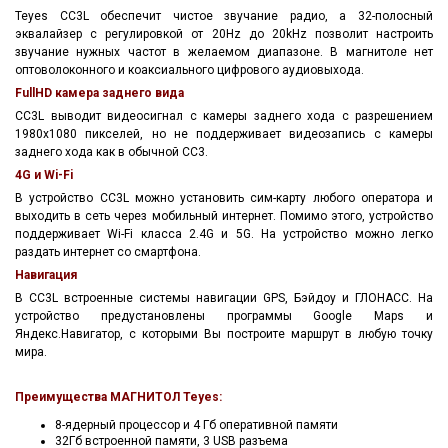
Teyes CC3L обеспечит чистое звучание радио, а 32-полосный
эквалайзер с регулировкой от 20Hz до 20kHz позволит настроить
звучание нужных частот в желаемом диапазоне. В магнитоле нет
о
птоволоконного и коаксиального цифрового аудиовыхода.
FullHD камера заднего вида
CC3L выводит видеосигнал с камеры заднего хода с разрешением
1980x1080 пикселей, но не поддерживает видеозапись с камеры
заднего хода как в обычной СС3.
4G и Wi-Fi
В устройство CC3L можно установить сим-карту любого оператора и
выходить в сеть через мобильный интернет. Помимо этого, устройство
поддерживает Wi-Fi класса 2.4G и 5G. На устройство можно легко
раздать интернет со смартфона.
Навигация
В CC3L встроенные системы навигации GPS, Бэйдоу и ГЛОНАСС. На
устройство предустановлены программы Google Maps и
Яндекс.Навигатор, с которыми Вы построите маршрут в любую точку
мира.
Преимущества МАГНИТОЛ Teyes:
8-ядерный процессор и 4 Гб оперативной памяти
32Гб встроенной памяти, 3 USB разъема