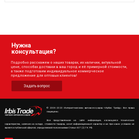
Нужна
консультация?
Подробно расскажем о наших товарах, их наличии, актуальной
цене, способах доставки в ваш город и её примерной стоимости,
а также подготовим индивидуальное коммерческое
предложение для оптовых клиентов!
Задать вопрос
© 2006-2020 Интернет-магазин автоаксессуаров «Ирбис Трейд». Все права
защищены.
Вся представленная на сайте информация, касающаяся технических
характеристик, наличия на складе, стоимости товаров, носит информационный характер и ни при каких условиях не
является публичной офертой, определяемой положениями Статьи 437 (2) ГК РФ.