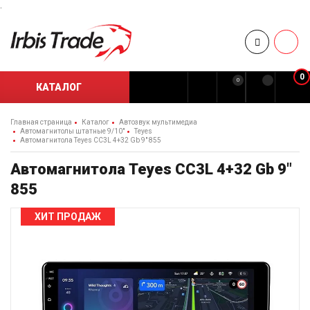
.
0
0
КАТАЛОГ
Главная страница
Каталог
Автозвук мультимедиа
Автомагнитолы штатные 9/10"
Teyes
Автомагнитола Teyes CC3L 4+32 Gb 9" 855
Автомагнитола Teyes CC3L 4+32 Gb 9"
855
ХИТ ПРОДАЖ