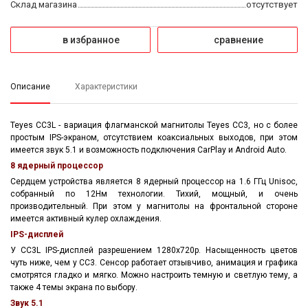
Склад магазина
отсутствует
в избранное
сравнение
Описание
Характеристики
Teyes CC3L - вариация флагманской магнитолы Teyes СС3, но с более
простым IPS-экраном, отсутствием коаксиальных выходов, при этом
имеется звук 5.1 и возможность подключения CarPlay и Android Auto.
8 ядерный процессор
Сердцем устройства является 8 ядерный процессор на 1.6 ГГц Unisoc,
собранный по 12Нм технологии. Тихий, мощный, и очень
производительный. При этом у магнитолы на фронтальной стороне
имеется активный кулер охлаждения.
IPS-дисплей
У CC3L IPS-дисплей разрешением 1280x720р. Насыщенность цветов
чуть ниже, чем у СС3. Сенсор работает отзывчиво, анимация и графика
смотрятся гладко и мягко. Можно настроить темную и светлую тему, а
также 4 темы экрана по выбору
.
Звук 5.1