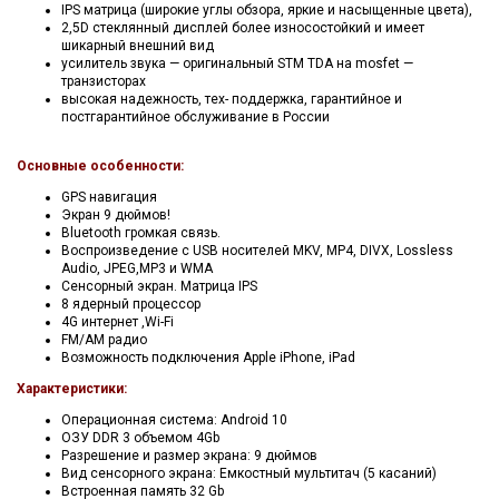
IPS матрица (широкие углы обзора, яркие и насыщенные цвета),
2,5D стеклянный дисплей более износостойкий и имеет
шикарный внешний вид
усилитель звука — оригинальный STM TDA на mosfet —
транзисторах
высокая надежность, тех- поддержка, гарантийное и
постгарантийное обслуживание в России
Основные особенности:
GPS навигация
Экран 9 дюймов!
Bluetooth громкая связь.
Воспроизведение с USB носителей MKV, MP4, DIVX, Lossless
Audio, JPEG,MP3 и WMA
Сенсорный экран. Матрица IPS
8 ядерный процессор
4G интернет ,Wi-Fi
FM/AM радио
Возможность подключения Apple iPhone, iPad
Характеристики:
Операционная система: Android 10
ОЗУ DDR 3 объемом 4Gb
Разрешение и размер экрана: 9 дюймов
Вид сенсорного экрана: Емкостный мультитач (5 касаний)
Встроенная память 32 Gb