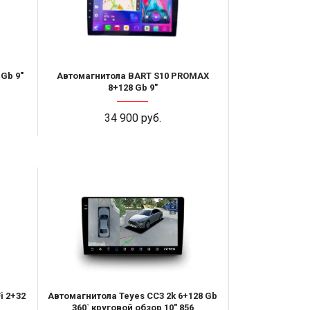
Gb 9"
Автомагнитола BART S10 PROMAX
8+128 Gb 9"
34 900 руб.
i 2+32
Автомагнитола Teyes CC3 2k 6+128 Gb
360` круговой обзор 10" 856