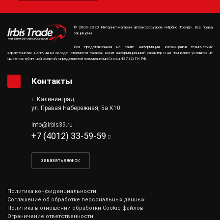
© 2006-2020 Интернет-магазин автоаксессуаров «Ирбис Трейд». Все права
защищены.
Вся представленная на сайте информация, касающаяся технических
характеристик, наличия на складе, стоимости товаров, носит информационный характер и ни при каких условиях не
является публичной офертой, определяемой положениями Статьи 437 (2) ГК РФ.
Контакты
г. Калининград,
ул. Правая Набережная, 5а К10
info@irbis39.ru
+7 (4012) 33-59-59
заказать звонок
Политика конфиденциальности
Соглашение об обработке персональных данных
Политика в отношении обработки Cookie-файлов
Ограничение ответственности