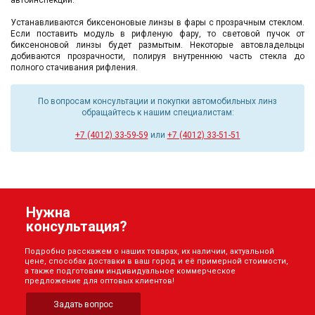
Устанавливаются биксеноновые линзы в фары с прозрачным стеклом.
Если поставить модуль в рифленую фару, то световой пучок от
биксеноновой линзы будет размытым. Некоторые автовладельцы
добиваются прозрачности, полируя внутреннюю часть стекла до
полного стачивания рифления.
По вопросам консультации и покупки автомобильных линз
обращайтесь к нашим специалистам:
+7 (4012) 33-59-59
или
+7 (4012) 33-51-51
Нужна
консультация?
Подробно расскажем о наших товарах, их наличии, актуальной
цене, способах доставки в ваш город и её примерной стоимости,
а также подготовим индивидуальное коммерческое
предложение для оптовых клиентов!
Задать вопрос