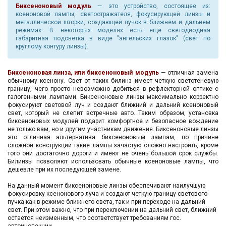
Биксеноновый модуль
— это устройство, состоящее из:
ксеноновой лампы, светоотражателя, фокусирующей линзы и
металлической шторки, создающей пучок в ближнем и дальнем
режимах. В некоторых моделях есть ещё светодиодная
габаритная подсветка в виде "ангельских глазок" (свет по
круглому контуру линзы).
Биксеноновая линза, или биксеноновый модуль
— отличная замена
обычному ксенону. Свет от таких билинз имеет четкую светотеневую
границу, чего просто невозможно добиться в рефлекторной оптике с
галогенными лампами. Биксеноновые линзы максимально корректно
фокусируют световой луч и создают ближний и дальний ксеноновый
свет, который не слепит встречные авто. Таким образом, установка
биксеноновых модулей подарит комфортное и безопасное вождение
не только вам, но и другим участникам движения. Биксеноновые линзы
это отличная альтернатива биксеноновым лампам, по причине
сложной конструкции такие лампы зачастую сложно настроить, кроме
того они достаточно дороги и имеют не очень большой срок службы.
Билинзы позволяют использовать обычные ксеноновые лампы, что
дешевле при их последующей замене.
На данный момент биксеноновые линзы обеспечивают наилучшую
фокусировку ксенонового луча и создают четкую границу светового
пучка как в режиме ближнего света, так и при переходе на дальний
свет. При этом важно, что при переключении на дальний свет, ближний
остается неизменным, что соответствует требованиям гос.
автоинспекции.