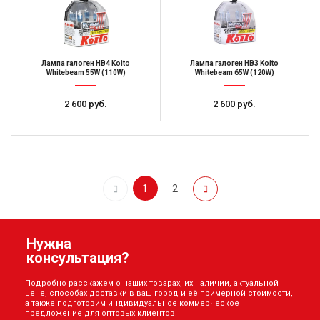
Лампа галоген HB4 Koito
Лампа галоген HB3 Koito
Whitebeam 55W (110W)
Whitebeam 65W (120W)
2 600 руб.
2 600 руб.
1
2
Нужна
консультация?
Подробно расскажем о наших товарах, их наличии, актуальной
цене, способах доставки в ваш город и её примерной стоимости,
а также подготовим индивидуальное коммерческое
предложение для оптовых клиентов!