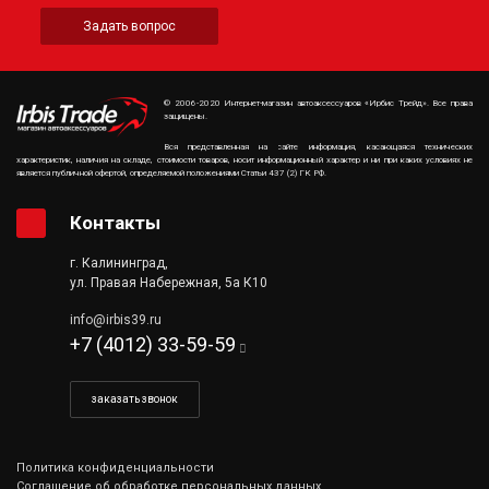
Задать вопрос
© 2006-2020 Интернет-магазин автоаксессуаров «Ирбис Трейд». Все права
защищены.
Вся представленная на сайте информация, касающаяся технических
характеристик, наличия на складе, стоимости товаров, носит информационный характер и ни при каких условиях не
является публичной офертой, определяемой положениями Статьи 437 (2) ГК РФ.
Контакты
г. Калининград,
ул. Правая Набережная, 5а К10
info@irbis39.ru
+7 (4012) 33-59-59
заказать звонок
Политика конфиденциальности
Соглашение об обработке персональных данных