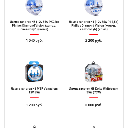
Лампа галоген H3 (12v 55w PK22s)
Лампа галоген H1 (12v 55w P14,5s)
Philips Diamond Vision (холод.
Philips Diamond Vision (холод.
свет-голуб) (комп)
свет-голуб) (комп)
1 040 руб.
2 200 руб.
Лампа галоген H1 MTF Vanadium
Лампа галоген H8 Koito Whitebeam
12V 55W
35W (70W)
1 200 руб.
3 000 руб.