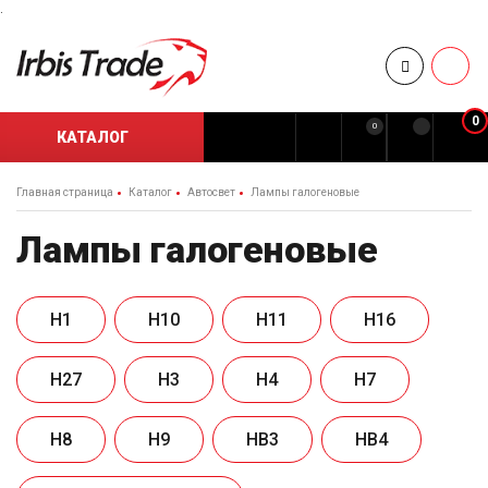
.
0
0
КАТАЛОГ
Главная страница
Каталог
Автосвет
Лампы галогеновые
Лампы галогеновые
H1
H10
H11
H16
H27
H3
H4
H7
H8
H9
HB3
HB4