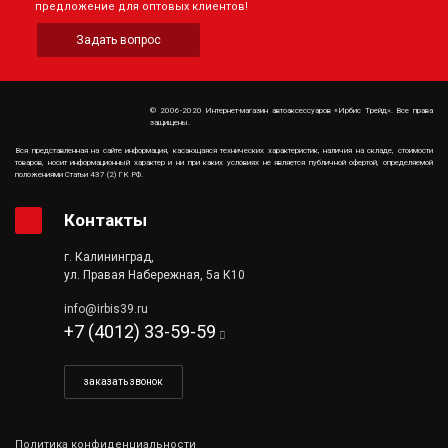
предложение для оптовых клиентов!
Задать вопрос
© 2006-2020 Интернет-магазин автоаксессуаров «Ирбис Трейд». Все права
защищены.
Вся представленная на сайте информация, касающаяся технических характеристик, наличия на складе, стоимости
товаров, носит информационный характер и ни при каких условиях не является публичной офертой, определяемой
положениями Статьи 437 (2) ГК РФ.
Контакты
г. Калининград,
ул. Правая Набережная, 5а К10
info@irbis39.ru
+7 (4012) 33-59-59
заказать звонок
Политика конфиденциальности