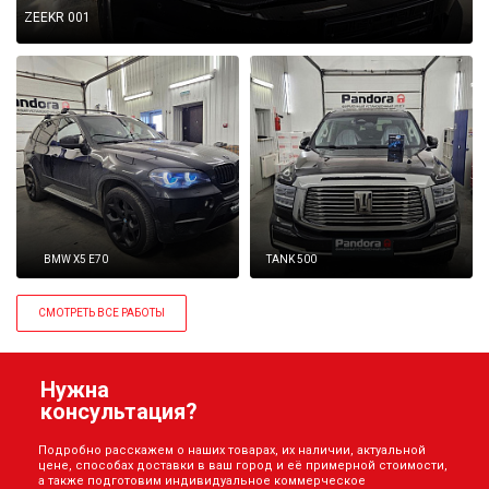
ZEEKR 001
BMW X5 E70
TANK 500
СМОТРЕТЬ ВСЕ РАБОТЫ
Нужна
консультация?
Подробно расскажем о наших товарах, их наличии, актуальной
цене, способах доставки в ваш город и её примерной стоимости,
а также подготовим индивидуальное коммерческое