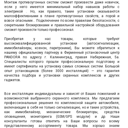
Монтаж противоугонных систем сможет произвести даже новичок,
если у него имеется минимальный набор навыков работы с
электрикой . Но, как правило, такие установки оказываются
малоэффективными в плане противоугонных свойств, а порой и
вовсе опасными... Подключение по всем правилам безопасности, с
секретными блокировками и правильной настройкой оборудования
сможет произвести только профессионал.
Приобретая у нас товары, которые требуют
высококвалифицированной установки (автосигнализации,
иммобилайзеры, ксенон, парктроники), Вы можете обратиться к
нашему официальному партнеру в Фирменный установочный центр
PANDORA по адресу г. Калининград, правая Набережная, 5а.
Специалисты которого прошли профессиональную подготовку и
имеют сертификаты на установку самых сложных систем. Большой
опыт установщиков (более 3000 инсталляций) — это гарантия
качества подбора и установки охранных комплексов и других
гаджетов.
Все инсталляции индивидуальны и зависят от Ваших пожеланий и
возможностей выбранного охранного комплекса. Мы предлагаем
профессиональные решения по комплексной защите автомобиля,
включающие в себя не только сигнализацию, но и такие устройства,
как иммобилайзер, механические блокираторы, средства
оповещения, мониторинга (GSM/GPS модули) и др. Наши
консультанты готовы ответить на Ваши вопросы по всему
представленному ассортименту товара. Мы хорошо знаем