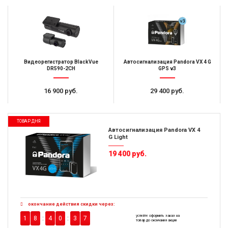
Видеорегистратор BlackVue
Автосигнализация Pandora VX 4 G
DR590-2CH
GPS v3
16 900 руб.
29 400 руб.
ТОВАР ДНЯ
Автосигнализация Pandora VX 4
G Light
19 400 руб.
окончание действия скидки через:
успейте оформить заказ на
1
8
4
0
3
6
товар до окончания акции