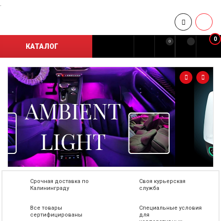
.
0
0
КАТАЛОГ
Срочная доставка по
Своя курьерская
Калининграду
служба
Все товары
Специальные условия
сертифицированы
для