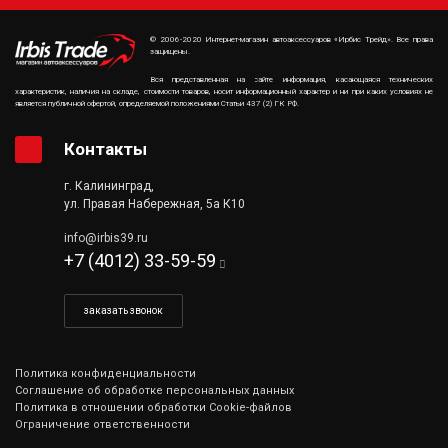
© 2006-2020 Интернет-магазин автоаксессуаров «Ирбис Трейд». Все права
защищены.
Вся представленная на сайте информация, касающаяся технических
характеристик, наличия на складе, стоимости товаров, носит информационный характер и ни при каких условиях не
является публичной офертой, определяемой положениями Статьи 437 (2) ГК РФ.
Контакты
г. Калининград,
ул. Правая Набережная, 5а К10
info@irbis39.ru
+7 (4012) 33-59-59
заказать звонок
Политика конфиденциальности
Соглашение об обработке персональных данных
Политика в отношении обработки Cookie-файлов
Ограничение ответственности