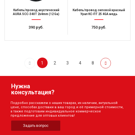
Кабель/провод акустический
Кабель/провод силовой красный
AURA SCС-340T 2x4mm (12 Ga)
Урал КС-ПТ 25 4GA медь
390 руб.
750 руб.
1
2
3
4
8
Нужна
консультация?
Подробно расскажем о наших товарах, их наличии, актуальной
цене, способах доставки в ваш город и её примерной стоимости,
а также подготовим индивидуальное коммерческое
предложение для оптовых клиентов!
Задать вопрос