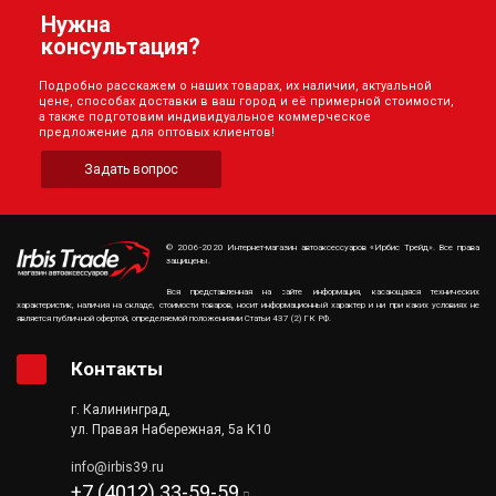
Нужна
консультация?
Подробно расскажем о наших товарах, их наличии, актуальной
цене, способах доставки в ваш город и её примерной стоимости,
а также подготовим индивидуальное коммерческое
предложение для оптовых клиентов!
Задать вопрос
© 2006-2020 Интернет-магазин автоаксессуаров «Ирбис Трейд». Все права
защищены.
Вся представленная на сайте информация, касающаяся технических
характеристик, наличия на складе, стоимости товаров, носит информационный характер и ни при каких условиях не
является публичной офертой, определяемой положениями Статьи 437 (2) ГК РФ.
Контакты
г. Калининград,
ул. Правая Набережная, 5а К10
info@irbis39.ru
+7 (4012) 33-59-59