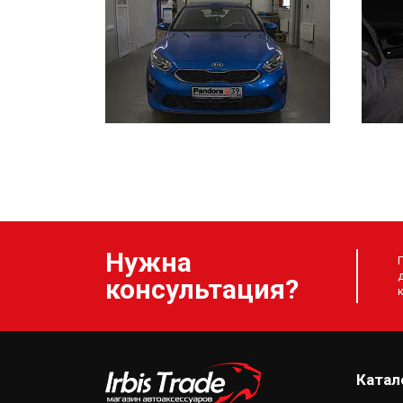
Нужна
консультация?
Катал