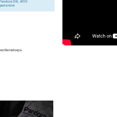
Pandora DXL 4910
двигателя
иммобилайзера