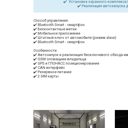
✔️ Установка охранного комплекса 
✔️ Реализация автозапуска 
Способ управления:
✔️ Bluetooth Smart - смартфон
✔️ Бесконтактные метки
✔️ Мобильное приложение
✔️ Штатный ключ от автомобиля (режим slave)
✔️ Bluetooth Smart - смартфон
Особенности:
✔️ Автозапуск и реализация бесключевого обхода 
✔️ GSM оповещние владельца
✔️ GPS и ГЛОНАСС позиционирование
✔️ CAN интерфейс
✔️ Резервное питание
✔️ 2 SIM карты