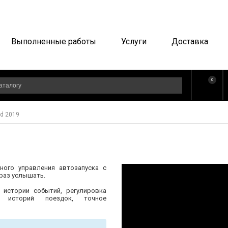
Выполненные работы
Услуги
Доставка
0
ed 2019
нного управления автозапуска с
 раз услышать.
 истории событий, регулировка
р историй поездок, точное