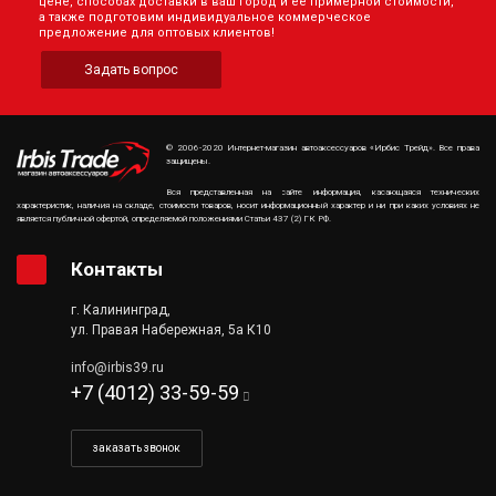
цене, способах доставки в ваш город и её примерной стоимости,
а также подготовим индивидуальное коммерческое
предложение для оптовых клиентов!
Задать вопрос
© 2006-2020 Интернет-магазин автоаксессуаров «Ирбис Трейд». Все права
защищены.
Вся представленная на сайте информация, касающаяся технических
характеристик, наличия на складе, стоимости товаров, носит информационный характер и ни при каких условиях не
является публичной офертой, определяемой положениями Статьи 437 (2) ГК РФ.
Контакты
г. Калининград,
ул. Правая Набережная, 5а К10
info@irbis39.ru
+7 (4012) 33-59-59
заказать звонок