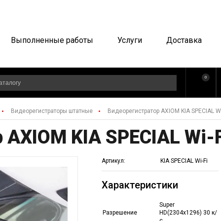
Выполненные работы
Услуги
Доставка
0
Видеорегистраторы штатные
Видеорегистратор AXIOM KIA SPECIAL Wi
 AXIOM KIA SPECIAL Wi-F
Артикул:
KIA SPECIAL Wi-Fi
Характеристики
Super
Разрешение
HD(2304х1296) 30 к/
с