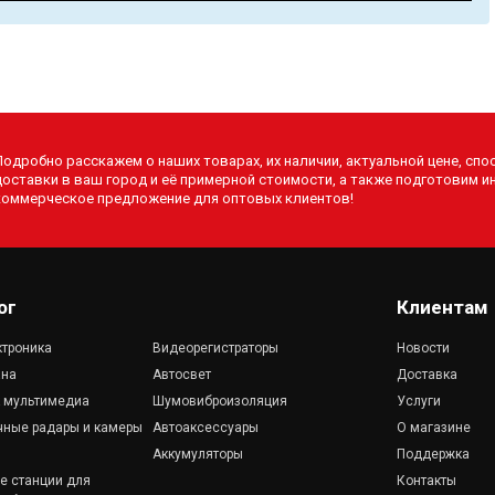
Подробно расскажем о наших товарах, их наличии, актуальной цене, спо
доставки в ваш город и её примерной стоимости, а также подготовим 
коммерческое предложение для оптовых клиентов!
ог
Клиентам
ктроника
Видеорегистраторы
Новости
ана
Автосвет
Доставка
к мультимедиа
Шумовиброизоляция
Услуги
чные радары и камеры
Автоаксессуары
О магазине
Аккумуляторы
Поддержка
е станции для
Контакты