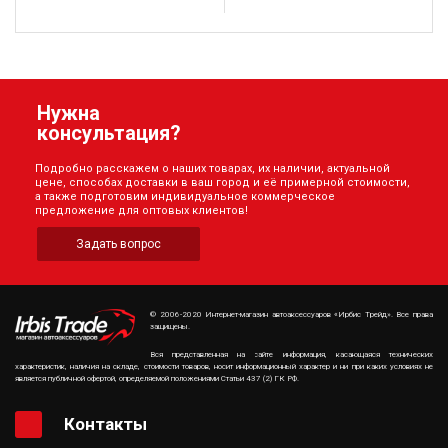
Нужна
консультация?
Подробно расскажем о наших товарах, их наличии, актуальной
цене, способах доставки в ваш город и её примерной стоимости,
а также подготовим индивидуальное коммерческое
предложение для оптовых клиентов!
Задать вопрос
© 2006-2020 Интернет-магазин автоаксессуаров «Ирбис Трейд». Все права
защищены.
Вся представленная на сайте информация, касающаяся технических
характеристик, наличия на складе, стоимости товаров, носит информационный характер и ни при каких условиях не
является публичной офертой, определяемой положениями Статьи 437 (2) ГК РФ.
Контакты