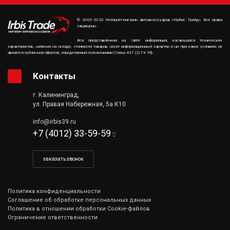
© 2006-2020 Интернет-магазин автоаксессуаров «Ирбис Трейд». Все права
защищены.
Вся представленная на сайте информация, касающаяся технических
характеристик, наличия на складе, стоимости товаров, носит информационный характер и ни при каких условиях не
является публичной офертой, определяемой положениями Статьи 437 (2) ГК РФ.
Контакты
г. Калининград,
ул. Правая Набережная, 5а К10
info@irbis39.ru
+7 (4012) 33-59-59
заказать звонок
Политика конфиденциальности
Соглашение об обработке персональных данных
Политика в отношении обработки Cookie-файлов
Ограничение ответственности