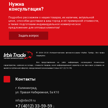
Нужна
консультация?
Подробно расскажем о наших товарах, их наличии, актуальной
цене, способах доставки в ваш город и её примерной стоимости,
а также подготовим индивидуальное коммерческое
предложение для оптовых клиентов!
Задать вопрос
© 2006-2020 Интернет-магазин автоаксессуаров «Ирбис Трейд». Все права
защищены.
Вся представленная на сайте информация, касающаяся технических
характеристик, наличия на складе, стоимости товаров, носит информационный характер и ни при каких условиях не
является публичной офертой, определяемой положениями Статьи 437 (2) ГК РФ.
Контакты
г. Калининград,
ул. Правая Набережная, 5а К10
info@irbis39.ru
+7 (4012) 33-59-59