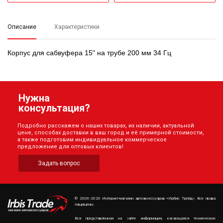
Описание
Характеристики
Корпус для сабвуфера 15" на трубе 200 мм 34 Гц
Нужна
консультация?
Подробно расскажем о наших товарах, их наличии, актуальной
цене, способах доставки в ваш город и её примерной стоимости,
а также подготовим индивидуальное коммерческое
предложение для оптовых клиентов!
Задать вопрос
© 2006-2020 Интернет-магазин автоаксессуаров «Ирбис Трейд». Все права
защищены.
Вся представленная на сайте информация, касающаяся технических