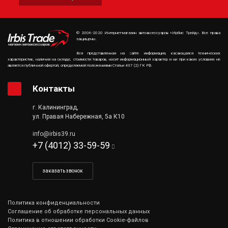
© 2006-2020 Интернет-магазин автоаксессуаров «Ирбис Трейд». Все права
защищены.
Вся представленная на сайте информация, касающаяся технических
характеристик, наличия на складе, стоимости товаров, носит информационный характер и ни при каких условиях не
является публичной офертой, определяемой положениями Статьи 437 (2) ГК РФ.
Контакты
г. Калининград,
ул. Правая Набережная, 5а К10
info@irbis39.ru
+7 (4012) 33-59-59
заказать звонок
Политика конфиденциальности
Соглашение об обработке персональных данных
Политика в отношении обработки Cookie-файлов