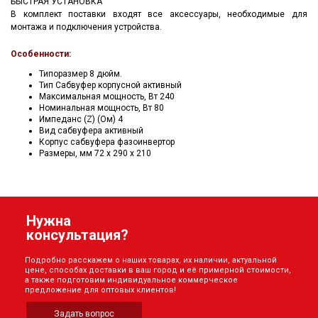
БЫСТРАЯ УСТАНОВКА
В комплект поставки входят все аксессуары, необходимые для
монтажа и подключения устройства.
Особенности:
Типоразмер 8 дюйм.
Тип Сабвуфер корпусной активный
Максимальная мощность, Вт 240
Номинальная мощность, Вт 80
Импеданс (Z) (Ом) 4
Вид сабвуфера активный
Корпус сабвуфера фазоинвертор
Размеры, мм 72 x 290 x 210
Нужна
консультация?
Подробно расскажем о наших товарах, их наличии, актуальной
цене, способах доставки в ваш город и её примерной стоимости,
а также подготовим индивидуальное коммерческое
предложение для оптовых клиентов!
Задать вопрос