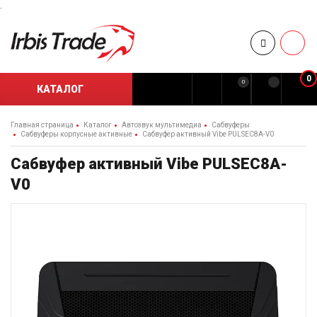
.
0
0
КАТАЛОГ
Главная страница
Каталог
Автозвук мультимедиа
Сабвуферы
Cабвуферы корпусные активные
Сабвуфер активный Vibe PULSEC8A-V0
Сабвуфер активный Vibe PULSEC8A-
V0