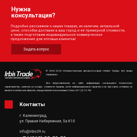
Нужна
консультация?
Подробно расскажем о наших товарах, их наличии, актуальной
цене, способах доставки в ваш город и её примерной стоимости,
а также подготовим индивидуальное коммерческое
предложение для оптовых клиентов!
Задать вопрос
© 2006-2020 Интернет-магазин автоаксессуаров «Ирбис Трейд». Все права
защищены.
Вся представленная на сайте информация, касающаяся технических
характеристик, наличия на складе, стоимости товаров, носит информационный характер и ни при каких условиях не
является публичной офертой, определяемой положениями Статьи 437 (2) ГК РФ.
Контакты
г. Калининград,
ул. Правая Набережная, 5а К10
info@irbis39.ru