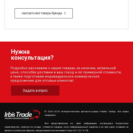
смотреть все товары бренда
Нужна
консультация?
Подробно расскажем о наших товарах, их наличии, актуальной
цене, способах доставки в ваш город и её примерной стоимости,
а также подготовим индивидуальное коммерческое
предложение для оптовых клиентов!
Задать вопрос
© 2006-2020 Интернет-магазин автоаксессуаров «Ирбис Трейд». Все права
защищены.
Вся представленная на сайте информация, касающаяся технических
характеристик, наличия на складе, стоимости товаров, носит информационный характер и ни при каких условиях не
является публичной офертой, определяемой положениями Статьи 437 (2) ГК РФ.