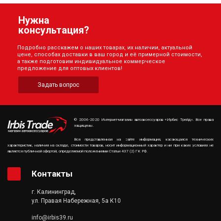
Нужна
консультация?
Подробно расскажем о наших товарах, их наличии, актуальной
цене, способах доставки в ваш город и её примерной стоимости,
а также подготовим индивидуальное коммерческое
предложение для оптовых клиентов!
Задать вопрос
© 2006-2020 Интернет-магазин автоаксессуаров «Ирбис Трейд». Все права
защищены.
Вся представленная на сайте информация, касающаяся технических
характеристик, наличия на складе, стоимости товаров, носит информационный характер и ни при каких условиях не
является публичной офертой, определяемой положениями Статьи 437 (2) ГК РФ.
Контакты
г. Калининград,
ул. Правая Набережная, 5а К10
info@irbis39.ru