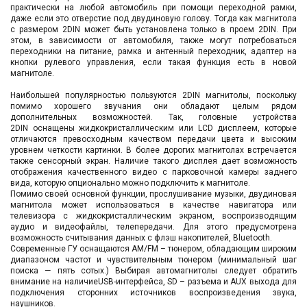
практически на любой автомобиль при помощи переходной рамки,
даже если это отверстие под двудиновую голову. Тогда как магнитола
с размером 2DIN может быть установлена только в проем 2DIN. При
этом, в зависимости от автомобиля, также могут потребоваться
переходники на питание, рамка и антенный переходник, адаптер на
кнопки рулевого управления, если такая функция есть в новой
магнитоле.
Наибольшей популярностью пользуются 2DIN магнитолы, поскольку
помимо хорошего звучания они обладают целым рядом
дополнительных возможностей. Так, головные устройства
2DIN оснащены жидкокристаллическим или LCD дисплеем, которые
отличаются превосходным качеством передачи цвета и высоким
уровнем четкости картинки. В более дорогих магнитолах встречается
также сенсорный экран. Наличие такого дисплея дает возможность
отображения качественного видео с парковочной камеры заднего
вида, которую опционально можно подключить к магнитоле.
Помимо своей основной функции, прослушивание музыки, двудиновая
магнитола может использоваться в качестве навигатора или
телевизора с жидкокристаллическим экраном, воспроизводящим
аудио и видеофайлы, телепередачи. Для этого предусмотрена
возможность считывания данных с флэш накопителей, Bluetooth.
Современные ГУ оснащаются AM/FM – тюнером, обладающим широким
диапазоном частот и чувствительным тюнером (минимальный шаг
поиска — пять сотых.) Выбирая автомагнитолы следует обратить
внимание на наличиеUSB-интерфейса, SD – разъема и AUX выхода для
подключения сторонних источников воспроизведения звука,
наушников.