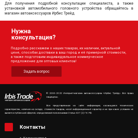
Для получения подробной консультации специалиста, а также
установкой автомобильного головного устройства обращайтесь в
магазин автоаксессуаров Ирбис Трейд.
Нужна
консультация?
Подробно расскажем о наших товарах, их наличии, актуальной
цене, способах доставки в ваш город и её примерной стоимости,
а также подготовим индивидуальное коммерческое
предложение для оптовых клиентов!
Задать вопрос
© 2006-2020 Интернет-магазин автоаксессуаров «Ирбис Трейд». Все права
защищены.
Вся представленная на сайте информация, касающаяся технических
характеристик, наличия на складе, стоимости товаров, носит информационный характер и ни при каких условиях не
является публичной офертой, определяемой положениями Статьи 437 (2) ГК РФ.
Контакты