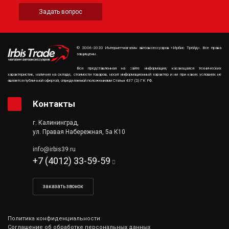
Задать вопрос
© 2006-2020 Интернет-магазин автоаксессуаров «Ирбис Трейд». Все права
защищены.
Вся представленная на сайте информация, касающаяся технических
характеристик, наличия на складе, стоимости товаров, носит информационный характер и ни при каких условиях не
является публичной офертой, определяемой положениями Статьи 437 (2) ГК РФ.
Контакты
г. Калининград,
ул. Правая Набережная, 5а К10
info@irbis39.ru
+7 (4012) 33-59-59
заказать звонок
Политика конфиденциальности
Соглашение об обработке персональных данных