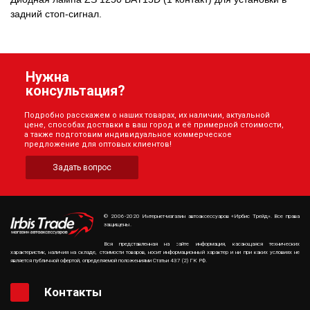
задний стоп-сигнал.
Нужна
консультация?
Подробно расскажем о наших товарах, их наличии, актуальной
цене, способах доставки в ваш город и её примерной стоимости,
а также подготовим индивидуальное коммерческое
предложение для оптовых клиентов!
Задать вопрос
© 2006-2020 Интернет-магазин автоаксессуаров «Ирбис Трейд». Все права
защищены.
Вся представленная на сайте информация, касающаяся технических
характеристик, наличия на складе, стоимости товаров, носит информационный характер и ни при каких условиях не
является публичной офертой, определяемой положениями Статьи 437 (2) ГК РФ.
Контакты