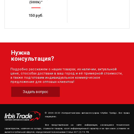
(5000k) "
150 руб.
Нужна
консультация?
Подробно расскажем о наших товарах, их наличии, актуальной
цене, способах доставки в ваш город и её примерной стоимости,
а также подготовим индивидуальное коммерческое
предложение для оптовых клиентов!
Задать вопрос
© 2006-2020 Интернет-магазин автоаксессуаров «Ирбис Трейд». Все права
защищены.
Вся представленная на сайте информация, касающаяся технических
характеристик, наличия на складе, стоимости товаров, носит информационный характер и ни при каких условиях не
является публичной офертой, определяемой положениями Статьи 437 (2) ГК РФ.