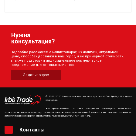
Нужна
консультация?
Подробно расскажем о наших товарах, их наличии, актуальной
цене, способах доставки в ваш город и её примерной стоимости,
а также подготовим индивидуальное коммерческое
предложение для оптовых клиентов!
Задать вопрос
© 2006-2020 Интернет-магазин автоаксессуаров «Ирбис Трейд». Все права
защищены.
Вся представленная на сайте информация, касающаяся технических
характеристик, наличия на складе, стоимости товаров, носит информационный характер и ни при каких условиях не
является публичной офертой, определяемой положениями Статьи 437 (2) ГК РФ.
Контакты