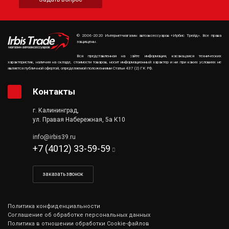
© 2006-2020 Интернет-магазин автоаксессуаров «Ирбис Трейд». Все права
защищены.
Вся представленная на сайте информация, касающаяся технических
характеристик, наличия на складе, стоимости товаров, носит информационный характер и ни при каких условиях не
является публичной офертой, определяемой положениями Статьи 437 (2) ГК РФ.
Контакты
г. Калининград,
ул. Правая Набережная, 5а К10
info@irbis39.ru
+7 (4012) 33-59-59
заказать звонок
Политика конфиденциальности
Соглашение об обработке персональных данных
Политика в отношении обработки Cookie-файлов