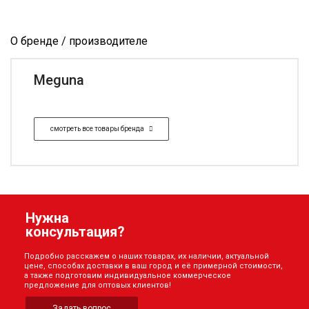
О бренде / производителе
Meguna
смотреть все товары бренда
Нужна
консультация?
Подробно расскажем о наших товарах, их наличии, актуальной
цене, способах доставки в ваш город и её примерной стоимости,
а также подготовим индивидуальное коммерческое
предложение для оптовых клиентов!
Задать вопрос