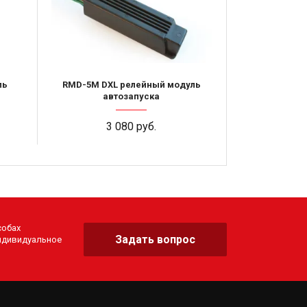
ль
RMD-5M DXL релейный модуль
автозапуска
3 080 руб.
собах
Задать вопрос
индивидуальное