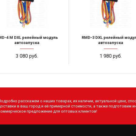
MD-4 M DXL релейный модуль
RMD-3 DXL релейный моду
автозапуска
автозапуска
3 080 руб.
1 980 руб.
Подробно расскажем о наших товарах, их наличии, актуальной цене, спо
доставки в ваш город и её примерной стоимости, а также подготовим 
коммерческое предложение для оптовых клиентов!