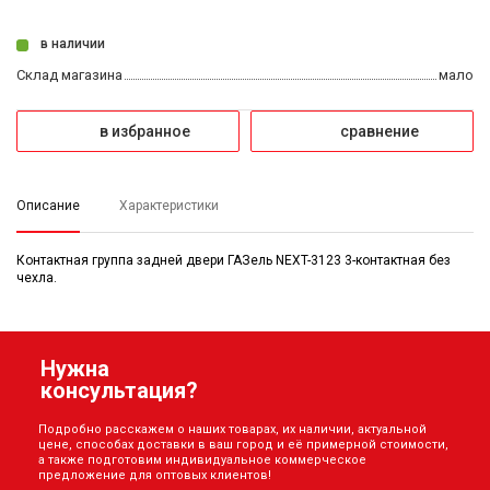
в наличии
Склад магазина
мало
в избранное
сравнение
Описание
Характеристики
Контактная группа задней двери ГАЗель NEXT-3123 3-контактная без
чехла.
Нужна
консультация?
Подробно расскажем о наших товарах, их наличии, актуальной
цене, способах доставки в ваш город и её примерной стоимости,
а также подготовим индивидуальное коммерческое
предложение для оптовых клиентов!