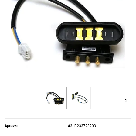
Артикул:
A31R233723203