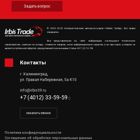
Задать вопрос
© 2006-2020 Интернет-магазин автоаксессуаров «Ирбис Трейд». Все права
защищены.
Вся представленная на сайте информация, касающаяся технических
характеристик, наличия на складе, стоимости товаров, носит информационный характер и ни при каких условиях не
является публичной офертой, определяемой положениями Статьи 437 (2) ГК РФ.
Контакты
г. Калининград,
ул. Правая Набережная, 5а К10
info@irbis39.ru
+7 (4012) 33-59-59
заказать звонок
Политика конфиденциальности
Соглашение об обработке персональных данных