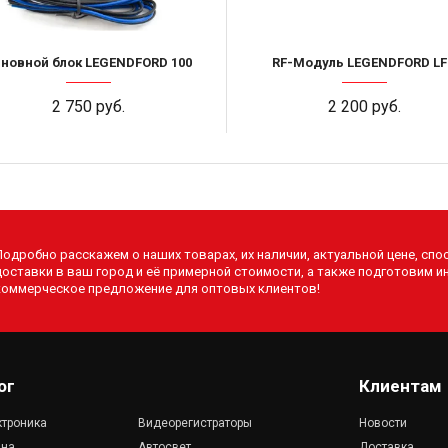
новной блок LEGENDFORD 100
RF-Модуль LEGENDFORD LF
2 750 руб.
2 200 руб.
Подробно расскажем о наших товарах, их наличии, актуальной цене, спо
доставки в ваш город и её примерной стоимости, а также подготовим 
коммерческое предложение для оптовых клиентов!
ог
Клиентам
ктроника
Видеорегистраторы
Новости
ана
Автосвет
Доставка