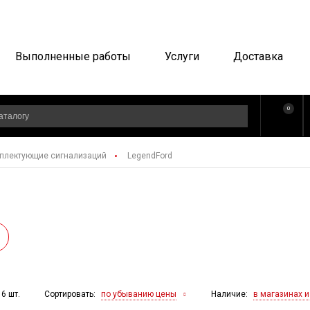
Выполненные работы
Услуги
Доставка
0
плектующие сигнализаций
LegendFord
Сортировать:
Наличие:
по убыванию цены
в магазинах и
 6 шт.