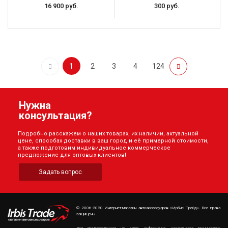
16 900 руб.
300 руб.
1
2
3
4
124
Нужна
консультация?
Подробно расскажем о наших товарах, их наличии, актуальной
цене, способах доставки в ваш город и её примерной стоимости,
а также подготовим индивидуальное коммерческое
предложение для оптовых клиентов!
Задать вопрос
© 2006-2020 Интернет-магазин автоаксессуаров «Ирбис Трейд». Все права
защищены.