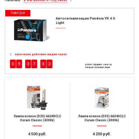
ТОВАР ДНЯ
Автосигнализация Pandora VX 4 G
Light
окончание действия скидки через:
0
9
3
7
5
1
успейте оформить заказ на
товар до окончания акции
Лампа ксенон (D2S) 66240CLC
Лампа ксенон (D3S) 66340CLC
Osram Classic (4300k)
Osram Classic (4300k)
4 500 руб.
4 200 руб.