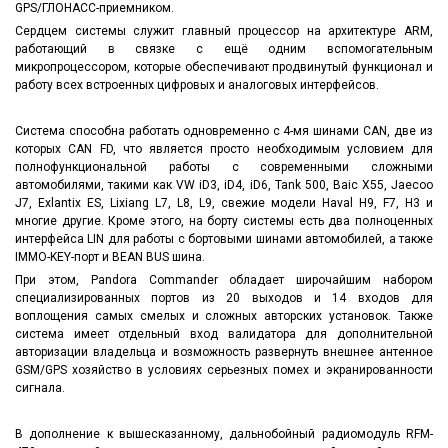
GPS/ГЛОНАСС-приемником.
Сердцем системы служит главный процессор на архитектуре ARM,
работающий в связке с ещё одним вспомогательным
микропроцессором, которые обеспечивают продвинутый функционал и
работу всех встроенных цифровых и аналоговых интерфейсов.
Система способна работать одновременно с 4-мя шинами CAN, две из
которых CAN FD, что является просто необходимым условием для
полнофункциональной работы с современными сложными
автомобилями, такими как VW iD3, iD4, iD6, Tank 500, Baic X55, Jaecoo
J7, Exlantix ES, Lixiang L7, L8, L9, свежие модели Haval H9, F7, H3 и
многие другие. Кроме этого, на борту системы есть два полноценных
интерфейса LIN для работы с бортовыми шинами автомобилей, а также
IMMO-KEY-порт и BEAN BUS шина.
При этом, Pandora Commander обладает широчайшим набором
специализированных портов из 20 выходов и 14 входов для
воплощения самых смелых и сложных авторских установок. Также
система имеет отдельный вход валидатора для дополнительной
авторизации владельца и возможность развернуть внешнее антенное
GSM/GPS хозяйство в условиях серьезных помех и экранированности
сигнала.
В дополнение к вышесказанному, дальнобойный радиомодуль RFM-