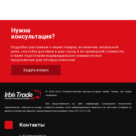
Нужна
консультация?
Подробно расскажем о наших товарах, их наличии, актуальной
цене, способах доставки в ваш город и её примерной стоимости,
а также подготовим индивидуальное коммерческое
предложение для оптовых клиентов!
Задать вопрос
© 2006-2020 Интернет-магазин автоаксессуаров «Ирбис Трейд». Все права
защищены.
Вся представленная на сайте информация, касающаяся технических
характеристик, наличия на складе, стоимости товаров, носит информационный характер и ни при каких условиях не
является публичной офертой, определяемой положениями Статьи 437 (2) ГК РФ.
Контакты
г. Калининград,