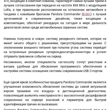
470, входящий в комплект новинки, гарантирует самый лучший прием и
лучшее согласование при передаче на частоте 868 MHz с модуляцией
LoRa, а при правильном расположении на остеклении автомобиля в
тандеме с новейшим брелоком Pandora Commander (
D-061
) с лучшей
эргономикой и современным дизайном, также входящим в
комплектацию, обеспечит рекордную на сегодня в мире дальность
диалоговой связи среди автомобильных охранных систем.
Новинка получила и новую систему резервного питания, которая не
имеет ничего общего с решениями, присутствующими на рынке. С
отключением внешнего питания при попытке угона система перейдет
на встроенные резервные суперконденсаторы-ионисторы и успеет
отправить тревожное событие на сервер.
Несомненно, многие специалисты car-security сочтут уместным и
весьма удобным для обновления программного обеспечения и
настройки системы оснащение системы современным USB С-портом.
Ещё одной яркой особенностью продукта Pandora Commander является
улучшенная возможность обновления системы до самой актуальной
версии прошивки «по воздуху» и дистанционной диагностики,
позволяющей выявлять неисправности с высокоточной расшифровкой
сохраненных на сервере значений и параметров для быстрой
идентификации причин их вызвавших.