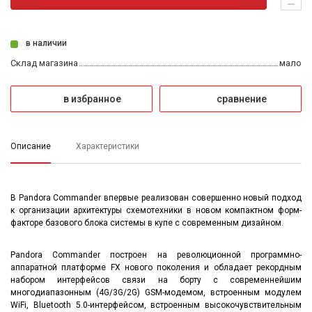
в наличии
Склад магазина
мало
в избранное
сравнение
Описание
Характеристики
В Pandora Commander впервые реализован совершенно новый подход
к организации архитектуры схемотехники в новом компактном форм-
факторе базового блока системы в купе с современным дизайном.
Pandora Commander построен на революционной программно-
аппаратной платформе FX нового поколения и обладает рекордным
набором интерфейсов связи на борту с современнейшим
многодиапазонным (4G/3G/2G) GSM-модемом, встроенным модулем
WiFi, Bluetooth 5.0-интерфейсом, встроенным высокочувствительным