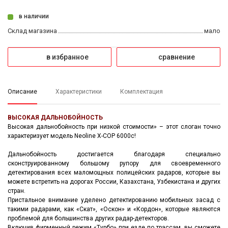
в наличии
Склад магазина
мало
в избранное
сравнение
Описание
Характеристики
Комплектация
ВЫСОКАЯ ДАЛЬНОБОЙНОСТЬ
Высокая дальнобойность при низкой стоимости» – этот слоган точно
характеризует модель Neoline X-COP 6000с!
Дальнобойность достигается благодаря специально
сконструированному большому рупору для своевременного
детектирования всех маломощных полицейских радаров, которые вы
можете встретить на дорогах России, Казахстана, Узбекистана и других
стран.
Пристальное внимание уделено детектированию мобильных засад с
такими радарами, как «Скат», «Оскон» и «Кордон», которые являются
проблемой для большинства других радар-детекторов.
Включив фирменный режим «Турбо» при езде по трассам, вы сможете