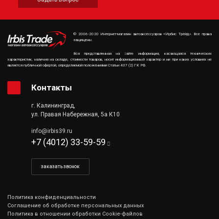
© 2006-2020 Интернет-магазин автоаксессуаров «Ирбис Трейд». Все права
защищены.
Вся представленная на сайте информация, касающаяся технических
характеристик, наличия на складе, стоимости товаров, носит информационный характер и ни при каких условиях не
является публичной офертой, определяемой положениями Статьи 437 (2) ГК РФ.
Контакты
г. Калининград,
ул. Правая Набережная, 5а К10
info@irbis39.ru
+7 (4012) 33-59-59
заказать звонок
Политика конфиденциальности
Соглашение об обработке персональных данных
Политика в отношении обработки Cookie-файлов