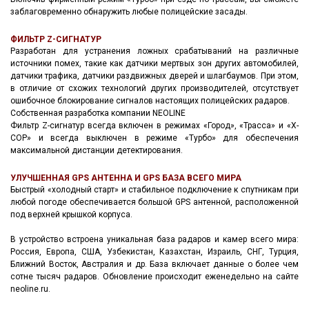
заблаговременно обнаружить любые полицейские засады.
ФИЛЬТР Z-СИГНАТУР
Разработан для устранения ложных срабатываний на различные
источники помех, такие как датчики мертвых зон других автомобилей,
датчики трафика, датчики раздвижных дверей и шлагбаумов. При этом,
в отличие от схожих технологий других производителей, отсутствует
ошибочное блокирование сигналов настоящих полицейских радаров.
Собственная разработка компании NEOLINE
Фильтр Z-сигнатур всегда включен в режимах «Город», «Трасса» и «Х-
СОР» и всегда выключен в режиме «Турбо» для обеспечения
максимальной дистанции детектирования.
УЛУЧШЕННАЯ GPS АНТЕННА И GPS БАЗА ВСЕГО МИРА
Быстрый «холодный старт» и стабильное подключение к спутникам при
любой погоде обеспечивается большой GPS антенной, расположенной
под верхней крышкой корпуса.
В устройство встроена уникальная база радаров и камер всего мира:
Россия, Европа, США, Узбекистан, Казахстан, Израиль, СНГ, Турция,
Ближний Восток, Австралия и др. База включает данные о более чем
сотне тысяч радаров. Обновление происходит еженедельно на сайте
neoline.ru.