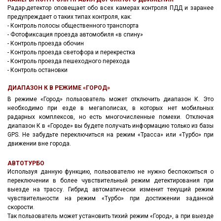
Радар-детектор оповещает обо всех камерах контроля ПДД и заранее
предупреждает о таких типах контроля, как:
- Контроль полосы общественного транспорта
- Фотофиксация проезда автомобиля «в спину»
- Контроль проезда обочин
- Контроль проезда светофора и перекрестка
- Контроль проезда пешеходного перехода
- Контроль остановки
ДИАПАЗОН К В РЕЖИМЕ «ГОРОД»
В режиме «Город» пользователь может отключить диапазон К. Это
необходимо при езде в мегаполисах, в которых нет мобильных
радарных комплексов, но есть многочисленные помехи. Отключая
диапазон К в «Городе» вы будете получать информацию только из базы
GPS. Не забудьте переключиться на режим «Трасса» или «Турбо» при
движении вне города.
АВТОТУРБО
Используя данную функцию, пользователю не нужно беспокоиться о
переключении в более чувствительный режим детектирования при
выезде на трассу. Гибрид автоматически изменит текущий режим
чувствительности на режим «Турбо» при достижении заданной
скорости.
Так пользователь может установить тихий режим «Город», а при выезде