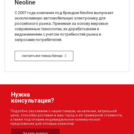
Neoline
С 2007 года компания под брендом Neoline выпускает
эксклюзивную автомобильную электронику для
российского рынка. Принимая за основу мировые
современные технологии, их дорабатываем и
видоизменяем с учетом потребностей рынка и
запросами потребителей.
смотреть все товары бренда
Нужна
консультация?
Подробно расскажем о наших товарах, их наличии, актуальной
цене, способах доставки в ваш город и её примерной стоимости,
а также подготовим индивидуальное коммерческое
предложение для оптовых клиентов!
Задать вопрос