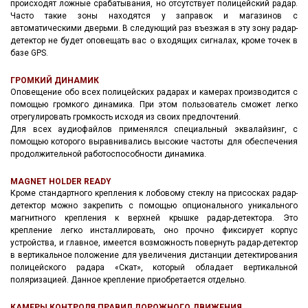
происходят ложные срабатывания, но отсутствует полицейский радар.
Часто такие зоны находятся у заправок и магазинов с
автоматическими дверьми. В следующий раз въезжая в эту зону радар-
детектор не будет оповещать вас о входящих сигналах, кроме точек в
базе GPS.
ГРОМКИЙ ДИНАМИК
Оповещение обо всех полицейских радарах и камерах производится с
помощью громкого динамика. При этом пользователь сможет легко
отрегулировать громкость исходя из своих предпочтений.
Для всех аудиофайлов применялся специальный эквалайзинг, с
помощью которого выравнивались высокие частоты для обеспечения
продолжительной работоспособности динамика.
MAGNET HOLDER READY
Кроме стандартного крепления к лобовому стеклу на присосках радар-
детектор можно закрепить с помощью опционального уникального
магнитного крепления к верхней крышке радар-детектора. Это
крепление легко инсталлировать, оно прочно фиксирует корпус
устройства, и главное, имеется возможность повернуть радар-детектор
в вертикальное положение для увеличения дистанции детектирования
полицейского радара «Скат», который обладает вертикальной
поляризацией. Данное крепление приобретается отдельно.
КАМЕРЫ КОНТРОЛЯ ПРАВИЛ ДОРОЖНОГО ДВИЖЕНИЯ