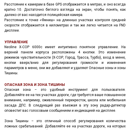
Расстояние к камерам в базе GPS отображается в метрах, и оно всегда
кратно 10. Достаточно беглого взгляда на экран, чтобы понять, как
далеко от вас находится полицейская камера.
Расстояние к точке «Финиш» на длинных участках контроля средней
скорости отображается в километрах и так же легко читается на FND
дисплее.
УПРАВЛЕНИЕ
Neoline X-COP 6000c имеет интуитивно понятное управление. На
верхней панели корпуса расположены 4 кнопки. Это изменение
режимов чувствительности (Х-СОР, Город, Трасса, Турбо), вход в меню,
кнопки вверх/вниз для регулирования громкости и изменения
параметров в меню, они же добавляют и удаляют Опасные зоны и зоны
Тишины.
ОПАСНАЯ ЗОНА И ЗОНА ТИШИНЫ
Опасная зона – это удобный инструмент для пользователя.
Добавляйте ее на тех участках дороги, где требуется ваше повышенное
внимание, например, оживленный перекресток, школа или мобильная
засада ДПС. В следующий раз въезжая в эту зону радар-детектор
оповестит вас голосовым сообщением и индикацией на дисплее.
Зона Тишины – это отличный способ регулирования количества
ложных срабатываний. Добавляйте ее на участках дороги, на которых