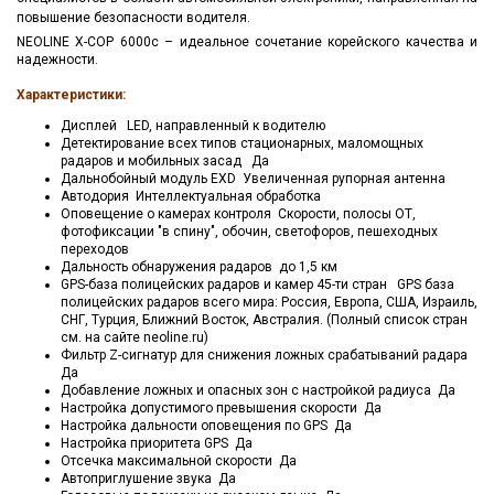
повышение безопасности водителя.
NEOLINE X-COP 6000с – идеальное сочетание корейского качества и
надежности.
Характеристики:
Дисплей LED, направленный к водителю
Детектирование всех типов стационарных, маломощных
радаров и мобильных засад Да
Дальнобойный модуль EXD Увеличенная рупорная антенна
Автодория Интеллектуальная обработка
Оповещение о камерах контроля Скорости, полосы ОТ,
фотофиксации "в спину", обочин, светофоров, пешеходных
переходов
Дальность обнаружения радаров до 1,5 км
GPS-база полицейских радаров и камер 45-ти стран GPS база
полицейских радаров всего мира: Россия, Европа, США, Израиль,
СНГ, Турция, Ближний Восток, Австралия. (Полный список стран
см. на сайте neoline.ru)
Фильтр Z-сигнатур для снижения ложных срабатываний радара
Да
Добавление ложных и опасных зон с настройкой радиуса Да
Настройка допустимого превышения скорости Да
Настройка дальности оповещения по GPS Да
Настройка приоритета GPS Да
Отсечка максимальной скорости Да
Автоприглушение звука Да