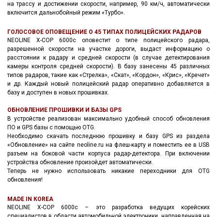
на трассу и достижении скорости, например, 90 км/ч, автоматически
включится дальнобойный режим «Турбо».
ГОЛОСОВОЕ ОПОВЕЩЕНИЕ О 45 ТИПАХ ПОЛИЦЕЙСКИХ РАДАРОВ
NEOLINE X-COP 6000с оповестит о типе полицейского радара,
разрешенной скорости на участке дороги, выдаст информацию о
расстоянии к радару и средней скорости (в случае детектирования
камеры контроля средней скорости). В базу занесены 45 различных
типов радаров, такие как «Стрелка», «Скат», «Кордон», «Крис», «Кречет»
и др. Каждый новый полицейский радар оперативно добавляется в
базу и доступен в новых прошивках.
ОБНОВЛЕНИЕ ПРОШИВКИ И БАЗЫ GPS
В устройстве реализован максимально удобный способ обновления
ПО и GPS базы с помощью OTG.
Необходимо скачать последнюю прошивку и базу GPS из раздела
«Обновление» на сайте neoline.ru на флеш-карту и поместить ее в USB
разъем на боковой части корпуса радар-детектора. При включении
устройства обновление произойдет автоматически.
Теперь не нужно использовать никакие переходники для OTG
обновления!
MADE IN КOREA
NEOLINE X-COP 6000с – это разработка ведущих корейских
специалистов в области автомобильной электроники, направленная на