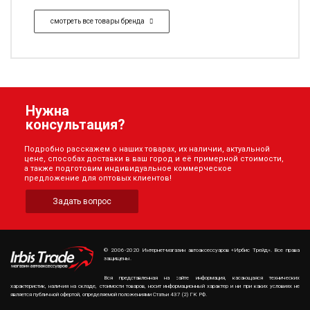
смотреть все товары бренда
Нужна
консультация?
Подробно расскажем о наших товарах, их наличии, актуальной
цене, способах доставки в ваш город и её примерной стоимости,
а также подготовим индивидуальное коммерческое
предложение для оптовых клиентов!
Задать вопрос
© 2006-2020 Интернет-магазин автоаксессуаров «Ирбис Трейд». Все права
защищены.
Вся представленная на сайте информация, касающаяся технических
характеристик, наличия на складе, стоимости товаров, носит информационный характер и ни при каких условиях не
является публичной офертой, определяемой положениями Статьи 437 (2) ГК РФ.