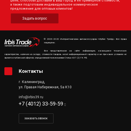
цене, способах доставки в ваш город и её примерной стоимости,
а также подготовим индивидуальное коммерческое
предложение для оптовых клиентов!
Задать вопрос
© 2006-2020 Интернет-магазин автоаксессуаров «Ирбис Трейд». Все права
защищены.
Вся представленная на сайте информация, касающаяся технических
характеристик, наличия на складе, стоимости товаров, носит информационный характер и ни при каких условиях не
является публичной офертой, определяемой положениями Статьи 437 (2) ГК РФ.
Контакты
г. Калининград,
ул. Правая Набережная, 5а К10
info@irbis39.ru
+7 (4012) 33-59-59
заказать звонок