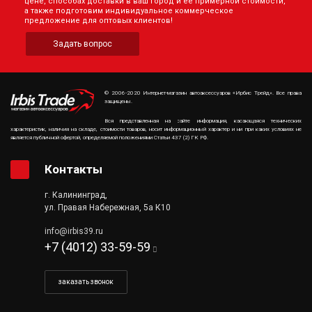
цене, способах доставки в ваш город и её примерной стоимости,
а также подготовим индивидуальное коммерческое
предложение для оптовых клиентов!
Задать вопрос
© 2006-2020 Интернет-магазин автоаксессуаров «Ирбис Трейд». Все права
защищены.
Вся представленная на сайте информация, касающаяся технических
характеристик, наличия на складе, стоимости товаров, носит информационный характер и ни при каких условиях не
является публичной офертой, определяемой положениями Статьи 437 (2) ГК РФ.
Контакты
г. Калининград,
ул. Правая Набережная, 5а К10
info@irbis39.ru
+7 (4012) 33-59-59
заказать звонок