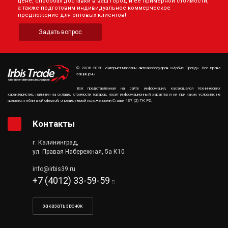
цене, способах доставки в ваш город и её примерной стоимости,
а также подготовим индивидуальное коммерческое
предложение для оптовых клиентов!
Задать вопрос
© 2006-2020 Интернет-магазин автоаксессуаров «Ирбис Трейд». Все права
защищены.
Вся представленная на сайте информация, касающаяся технических
характеристик, наличия на складе, стоимости товаров, носит информационный характер и ни при каких условиях не
является публичной офертой, определяемой положениями Статьи 437 (2) ГК РФ.
Контакты
г. Калининград,
ул. Правая Набережная, 5а К10
info@irbis39.ru
+7 (4012) 33-59-59
заказать звонок