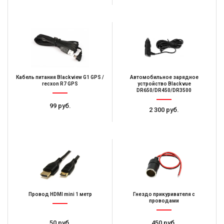
Кабель питания Blackview G1 GPS /
Автомобильное зарядное
recxon R7 GPS
устройство Blackvue
DR650/DR450/DR3500
99 руб.
2 300 руб.
Провод HDMI mini 1 метр
Гнездо прикуривателя с
проводами
50 руб.
450 руб.