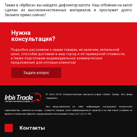
Также в «Ирбисе» вы найдете дефлектор капота. Наш отбойник на капот
сделан из высококачественных материалов и прослужит долго.
Звоните прямо сейчас!
Нужна
консультация?
Подробно расскажем о наших товарах, их наличии, актуальной
цене, способах доставки в ваш город и её примерной стоимости,
а также подготовим индивидуальное коммерческое
предложение для оптовых клиентов!
Задать вопрос
© 2006-2020 Интернет-магазин автоаксессуаров «Ирбис Трейд». Все права
защищены.
Вся представленная на сайте информация, касающаяся технических
характеристик, наличия на складе, стоимости товаров, носит информационный характер и ни при каких условиях не
является публичной офертой, определяемой положениями Статьи 437 (2) ГК РФ.
Контакты