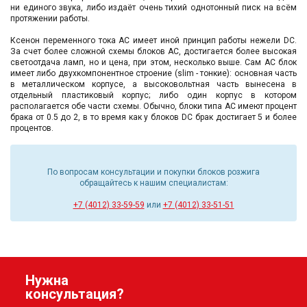
ни единого звука, либо издаёт очень тихий однотонный писк на всём
протяжении работы.
Ксенон переменного тока AC имеет иной принцип работы нежели DC.
За счет более сложной схемы блоков AC, достигается более высокая
светоотдача ламп, но и цена, при этом, несколько выше. Сам АС блок
имеет либо двухкомпонентное строение (slim - тонкие): основная часть
в металлическом корпусе, а высоковольтная часть вынесена в
отдельный пластиковый корпус; либо один корпус в котором
располагается обе части схемы. Обычно, блоки типа AC имеют процент
брака от 0.5 до 2, в то время как у блоков DC брак достигает 5 и более
процентов.
По вопросам консультации и покупки блоков розжига
обращайтесь к нашим специалистам:
+7 (4012) 33-59-59
или
+7 (4012) 33-51-51
Нужна
консультация?