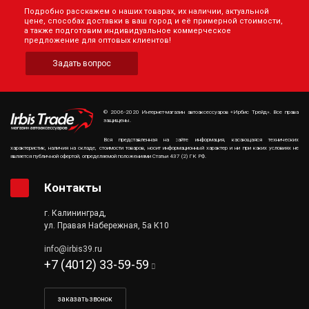
Подробно расскажем о наших товарах, их наличии, актуальной
цене, способах доставки в ваш город и её примерной стоимости,
а также подготовим индивидуальное коммерческое
предложение для оптовых клиентов!
Задать вопрос
© 2006-2020 Интернет-магазин автоаксессуаров «Ирбис Трейд». Все права
защищены.
Вся представленная на сайте информация, касающаяся технических
характеристик, наличия на складе, стоимости товаров, носит информационный характер и ни при каких условиях не
является публичной офертой, определяемой положениями Статьи 437 (2) ГК РФ.
Контакты
г. Калининград,
ул. Правая Набережная, 5а К10
info@irbis39.ru
+7 (4012) 33-59-59
заказать звонок