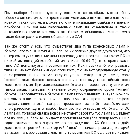
При выборе блоков нужно учесть что автомобиль может быть
оборудован системой контроля ламп. Если заменить штатные лампы на
ксенон, такая система может включить индикацию ошибки на панели
приборов. При замене галогеновых ламп на ксеноновые в таких
автомобилях нужно использовать блоки с обманками. Чаще всего
такие блоки рожига имеют обозначение CAN.
Так же стоит учесть что существует два типа ксеноновых ламп и
блоков - это тип DC и тип АС. Главное их отличие друг от друга в том, что
в первом случае питание ламп производится постоянным током DC (с
низкой амплитудой колебаний импульсов 40-60 Гц), в то время как в
типе АС используется переменный ток. Как правило, блоки розжига
типа DC имеют более низкую стоимость, т.к. имеют упрощенную схему
электроники. В DC схеме отсутствует инвертор. Чаще всего, срок
"жизни" таких блоков весьма невелик, поэтому гарантийный срок
достаточно мал. При использовании блоков с несоответствующим им
типом ламп, приводит к значительному сокращению срока "жизни"
блоков. Несоответствие блоков и ламп можно выявить визуально - при
использовании блоков DC с лампами AC проявляется эффект
"подрагивания света", которое происходит за счёт нестабильности
электрической дуги в колбе. Если же использовать АС блоки с DC
лампами, то такая связка вовсе не станет работать, т.к. лампа DC имеет
полярность, а блок АС выдаёт переменный ток (без полярности). Ещё
одно отличие - это звуковое сопровождение... AC балласт издаёт
достаточно громкий характерный "писк" в начале розжига, который
затихает по мере розжига лампы, в то время как DC балласт не издаёт